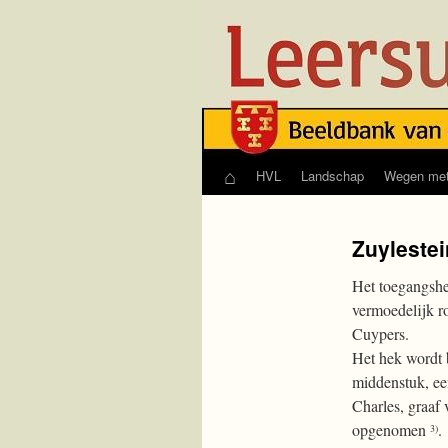
⌂
HVL
Landschap
Wegen met
Skip
to
Zuylestei
content
Het toegangshek
vermoedelijk ro
Cuypers.
Het hek wordt 
middenstuk, ee
Charles, graaf
opgenomen
.
3)