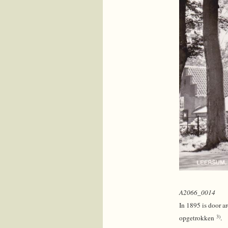
A2066_0014
In 1895 is door a
3)
opgetrokken
.