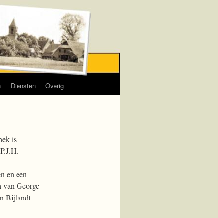
n
Diensten
Overig
hek is
 P.J.H.
en en een
en van George
n Bijlandt