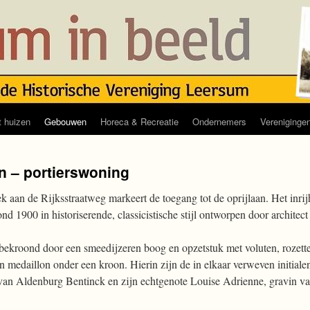
 huizen
Gebouwen
Horeca & Recreatie
Ondernemers
Vereniginge
n – portierswoning
 aan de Rijksstraatweg markeert de toegang tot de oprijlaan. Het inrij
nd 1900 in historiserende, classicistische stijl ontworpen door architect
bekroond door een smeedijzeren boog en opzetstuk met voluten, rozett
n medaillon onder een kroon. Hierin zijn de in elkaar verweven initial
 van Aldenburg Bentinck en zijn echtgenote Louise Adrienne, gravin va