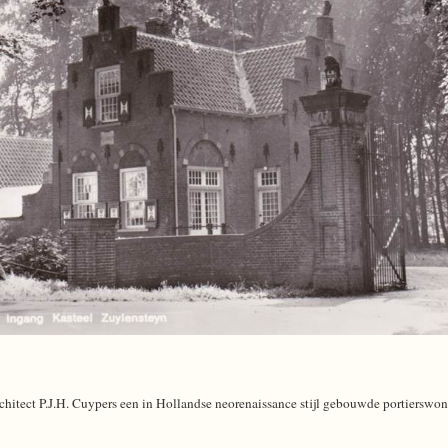
rchitect P.J.H. Cuypers een in Hollandse neorenaissance stijl gebouwde portierswo