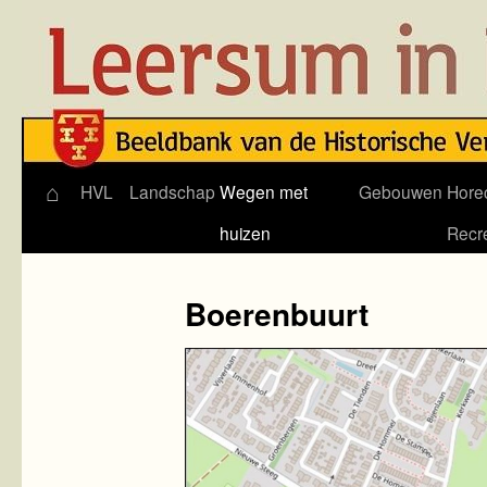
⌂
Skip
HVL
Landschap
Wegen met
Gebouwen
Hore
to
huizen
Recr
content
Boerenbuurt