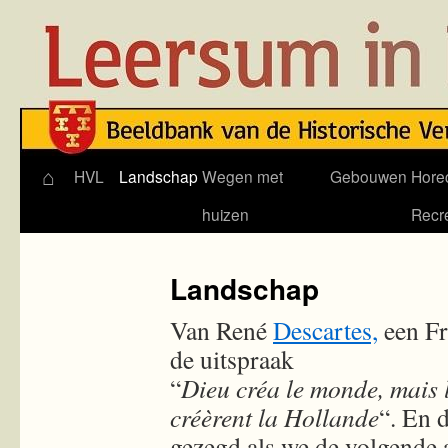
⌂
Skip
HVL
Landschap
Wegen met
Gebouwen
Hore
to
huizen
Recr
content
Landschap
Van René
Descartes,
een Fr
de uitspraak
“
Dieu créa le monde, mais 
créèrent la Hollande
“. En d
gezegd als we de volgende a