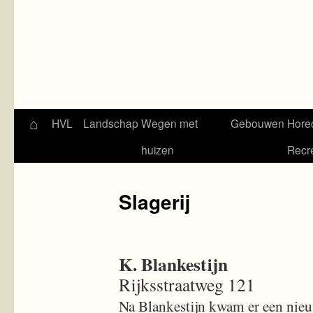
⌂
Skip
HVL
Landschap
Wegen met
Gebouwen
Hore
to
huizen
Recr
content
Slagerij
K. Blankestijn
Rijksstraatweg 121
Na Blankestijn kwam er een nie