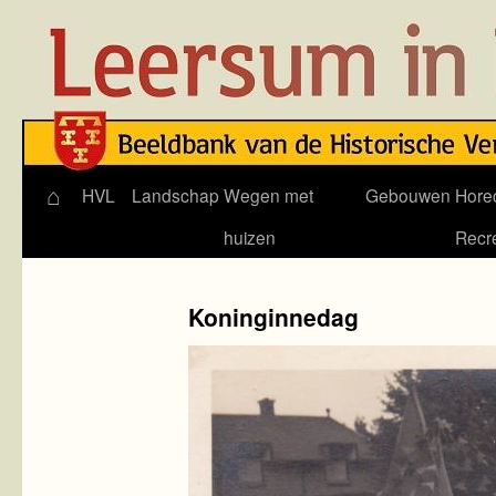
⌂
Skip
HVL
Landschap
Wegen met
Gebouwen
Hore
to
huizen
Recr
content
Koninginnedag