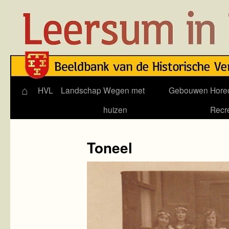
⌂
Skip
HVL
Landschap
Wegen met
Gebouwen
Hore
to
huizen
Recr
content
Toneel