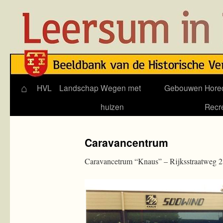
⌂
Skip
HVL
Landschap
Wegen met
Gebouwen
Hore
to
huizen
Recr
content
Caravancentrum
Caravancetrum “Knaus” – Rijksstraatweg 